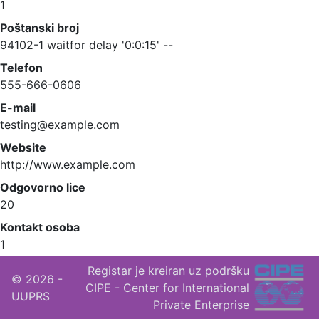
1
Poštanski broj
94102-1 waitfor delay '0:0:15' --
Telefon
555-666-0606
E-mail
testing@example.com
Website
http://www.example.com
Odgovorno lice
20
Kontakt osoba
1
Registar je kreiran uz podršku
|
Nazad na spisak
Obriši
© 2026 -
CIPE - Center for International
UUPRS
Private Enterprise