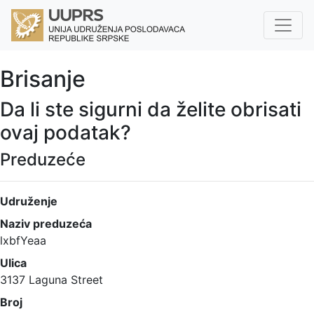
Brisanje
Da li ste sigurni da želite obrisati
ovaj podatak?
Preduzeće
Udruženje
Naziv preduzeća
lxbfYeaa
Ulica
3137 Laguna Street
Broj